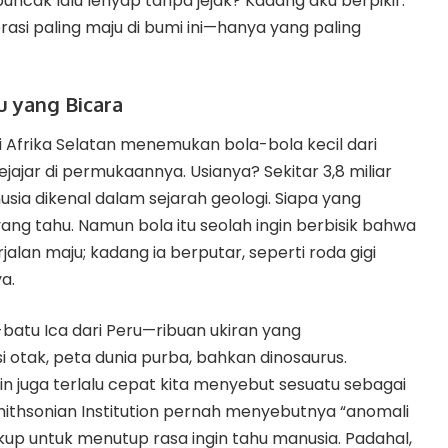
ncak lalu lenyap tanpa jejak? Kadang aku berpikir:
asi paling maju di bumi ini—hanya yang paling
 yang Bicara
Afrika Selatan menemukan bola-bola kecil dari
jajar di permukaannya. Usianya? Sekitar 3,8 miliar
sia dikenal dalam sejarah geologi. Siapa yang
g tahu. Namun bola itu seolah ingin berbisik bahwa
alan maju; kadang ia berputar, seperti roda gigi
a.
batu Ica dari Peru—ribuan ukiran yang
tak, peta dunia purba, bahkan dinosaurus.
in juga terlalu cepat kita menyebut sesuatu sebagai
Smithsonian Institution pernah menyebutnya “anomali
cukup untuk menutup rasa ingin tahu manusia. Padahal,