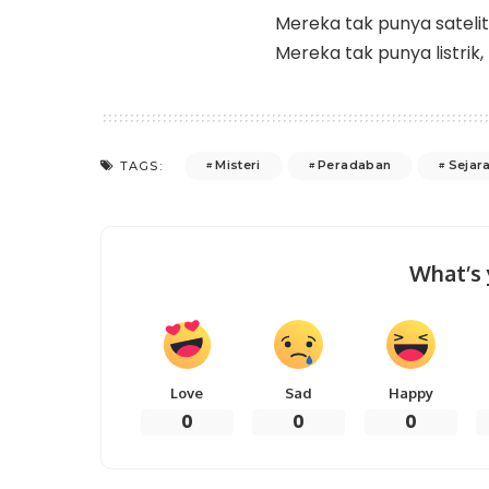
Mereka tak punya sateli
Mereka tak punya listrik
Misteri
Peradaban
Sejar
TAGS:
What’s 
Love
Sad
Happy
0
0
0