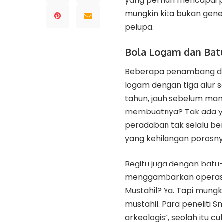
yang pernah mencapai pu
mungkin kita bukan gener
pelupa.
Bola Logam dan Batu
Beberapa penambang di 
logam dengan tiga alur se
tahun, jauh sebelum manu
membuatnya? Tak ada yan
peradaban tak selalu berj
yang kehilangan porosny
Begitu juga dengan batu-
menggambarkan operasi o
Mustahil? Ya. Tapi mungk
mustahil. Para peneliti 
arkeologis”, seolah itu 