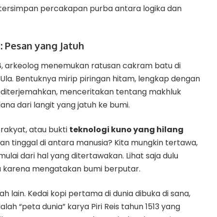
u tersimpan percakapan purba antara logika dan
: Pesan yang Jatuh
38, arkeolog menemukan ratusan cakram batu di
la. Bentuknya mirip piringan hitam, lengkap dengan
ka diterjemahkan, menceritakan tentang makhluk
 dari langit yang jatuh ke bumi.
 rakyat, atau bukti
teknologi kuno yang hilang
dan tinggal di antara manusia? Kita mungkin tertawa,
imulai dari hal yang ditertawakan. Lihat saja dulu
na karena mengatakan bumi berputar.
h lain. Kedai kopi pertama di dunia dibuka di sana,
alah “
peta dunia
” karya Piri Reis tahun 1513 yang