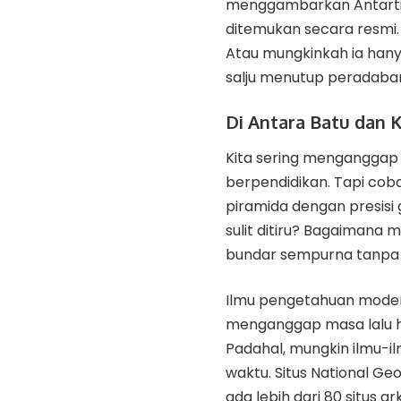
menggambarkan Antartik
ditemukan secara resmi.
Atau mungkinkah ia hany
salju menutup peradaba
Di Antara Batu dan
Kita sering menganggap m
berpendidikan. Tapi co
piramida dengan presis
sulit ditiru? Bagaimana
bundar sempurna tanpa a
Ilmu pengetahuan mode
menganggap masa lalu ha
Padahal, mungkin ilmu-il
waktu. Situs
National Ge
ada lebih dari 80 situs a