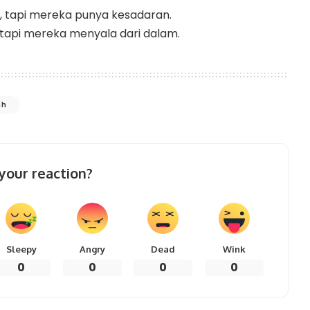
t, tapi mereka punya kesadaran.
, tapi mereka menyala dari dalam.
ah
your reaction?
Sleepy
Angry
Dead
Wink
0
0
0
0