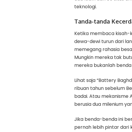
teknologi.
Tanda-tanda Kecerd
Ketika membaca kisah-ki
dewa-dewi turun dari lan
memegang rahasia besar 
Mungkin mereka tak butuh 
mereka bukanlah benda y
Lihat saja “Battery Bagh
ribuan tahun sebelum Be
badai. Atau mekanisme An
berusia dua milenium yan
Jika benda-benda ini ben
pernah lebih pintar dari