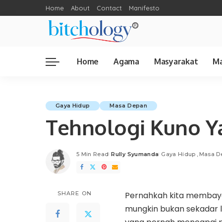
Home
About
Contact
Manifesto
Home
Agama
Masyarakat
Ma
Gaya Hidup
Masa Depan
Tehnologi Kuno Y
5 Min Read
Rully Syumanda
Gaya Hidup
Masa D
Posted
by
SHARE ON
Pernahkah kita memba
mungkin bukan sekadar 