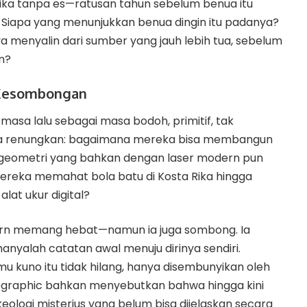
a tanpa es—ratusan tahun sebelum benua itu
 Siapa yang menunjukkan benua dingin itu padanya?
a menyalin dari sumber yang jauh lebih tua, sebelum
n?
 Kesombongan
asa lalu sebagai masa bodoh, primitif, tak
ba renungkan: bagaimana mereka bisa membangun
i geometri yang bahkan dengan laser modern pun
 mereka memahat bola batu di Kosta Rika hingga
lat ukur digital?
rn memang hebat—namun ia juga sombong. Ia
nyalah catatan awal menuju dirinya sendiri.
mu kuno itu tidak hilang, hanya disembunyikan oleh
ographic
bahkan menyebutkan bahwa hingga kini
rkeologi misterius yang belum bisa dijelaskan secara