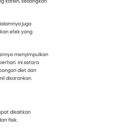
mg kafein, sedangkan
dalamnya juga
kan efek yang
sannya menyimpulkan
rhari. Ini setara
bangan diet dan
il disarankan
pat dikaitkan
n fisik.