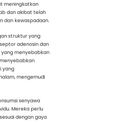
pat meningkatkan
 dan akibat telah
an dan kewaspadaan.
gan struktur yang
eseptor adenosin dan
in, yang menyebabkan
at menyebabkan
i yang
 malam, mengemudi
konsumsi senyawa
vidu. Mereka perlu
sesuai dengan gaya