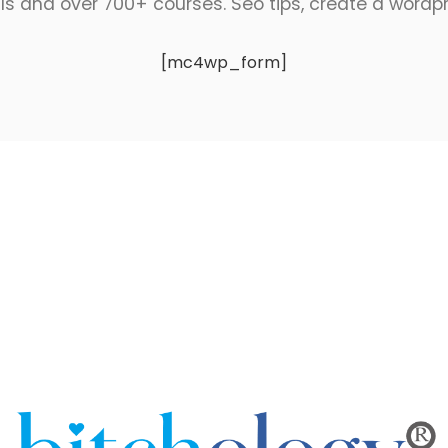
ls and over 700+ courses. Seo tips, create a wordpres
[mc4wp_form]