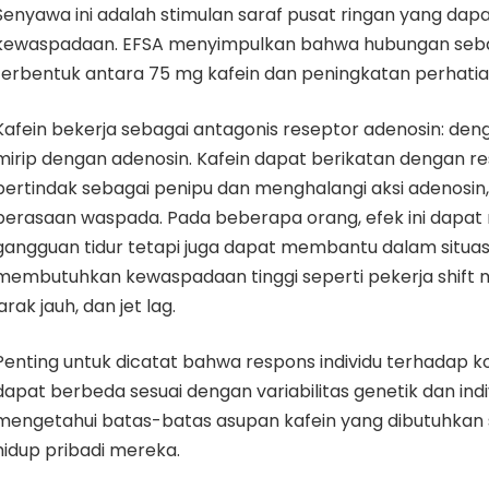
Senyawa ini adalah stimulan saraf pusat ringan yang da
kewaspadaan. EFSA menyimpulkan bahwa hubungan sebab
terbentuk antara 75 mg kafein dan peningkatan perhati
Kafein bekerja sebagai antagonis reseptor adenosin: den
mirip dengan adenosin. Kafein dapat berikatan dengan r
bertindak sebagai penipu dan menghalangi aksi adenos
perasaan waspada. Pada beberapa orang, efek ini dap
gangguan tidur tetapi juga dapat membantu dalam situas
membutuhkan kewaspadaan tinggi seperti pekerja shift
jarak jauh, dan jet lag.
Penting untuk dicatat bahwa respons individu terhadap 
dapat berbeda sesuai dengan variabilitas genetik dan indi
mengetahui batas-batas asupan kafein yang dibutuhkan 
hidup pribadi mereka.