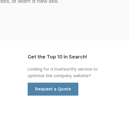
s, or learn a new skill.
Get the Top 10 in Search!
Looking for a trustworthy service to
optimize the company website?
Request a Quote