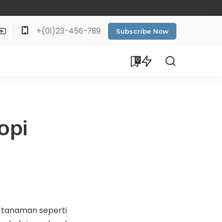
+(01)23-456-789
Subscribe Now
0
opi
i tanaman seperti