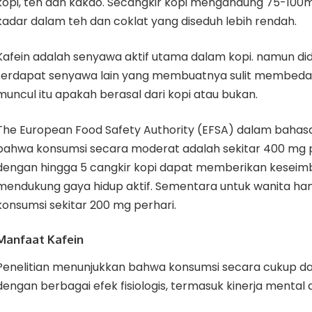
kopi, teh dan kakao. Secangkir kopi mengandung 75-100
kadar dalam teh dan coklat yang diseduh lebih rendah.
Kafein adalah senyawa aktif utama dalam kopi. namun di
terdapat senyawa lain yang membuatnya sulit membeda
muncul itu apakah berasal dari kopi atau bukan.
The European Food Safety Authority (EFSA) dalam baha
bahwa konsumsi secara moderat adalah sekitar 400 mg pe
dengan hingga 5 cangkir kopi dapat memberikan keseim
mendukung gaya hidup aktif. Sementara untuk wanita ham
konsumsi sekitar 200 mg perhari.
Manfaat Kafein
Penelitian menunjukkan bahwa konsumsi secara cukup da
dengan berbagai efek fisiologis, termasuk kinerja mental da