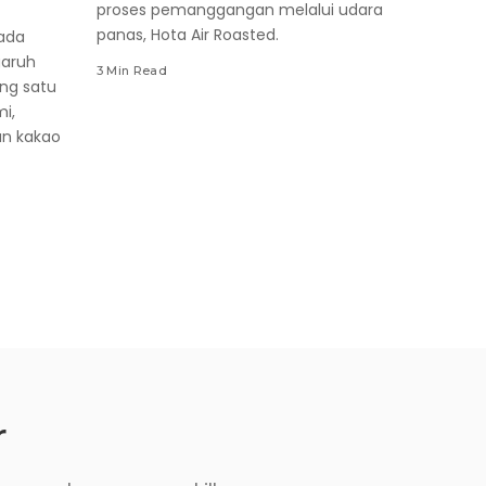
proses pemanggangan melalui udara
panas, Hota Air Roasted.
ada
aruh
3 Min Read
ng satu
i,
an kakao
r