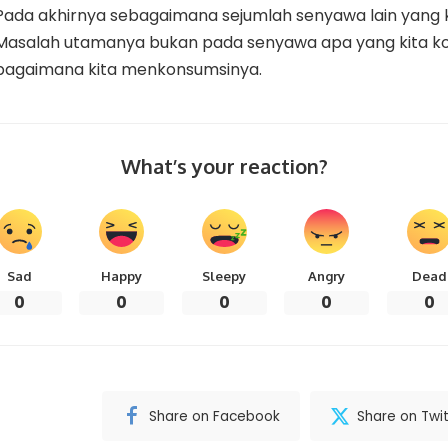
Pada akhirnya sebagaimana sejumlah senyawa lain yang k
Masalah utamanya bukan pada senyawa apa yang kita 
bagaimana kita menkonsumsinya.
What’s your reaction?
Sad
Happy
Sleepy
Angry
Dead
0
0
0
0
0
Share on Facebook
Share on Twit