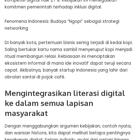
kompetisi digital naik 27 %. Kebijakan ini menegaskan
komitmen pemerintah terhadap inklusi digital.
Fenomena Indonesia : Budaya “Ngopi” sebagai strategi
networking
Di banyak kota, pertemuan bisnis sering terjadi di kedai kopi.
Saling bertukar kartu nama sambil menyeruput kopi menjadi
ritual membangun relasi. Kebiasaan ini menciptakan
ekosistem informal di mana ide inovatif dapat teruji secara
cepat. Akibatnya, banyak startup Indonesia yang lahir dari
obrolan santai di pojok café.
Mengintegrasikan literasi digital
ke dalam semua lapisan
masyarakat
Dengan menggabungkan argumen kebijakan, contoh nyata,
dan warisan historis, kita dapat melihat betapa pentingnya
kecakapan digital. Setiap individu, mulai dari petani hingga