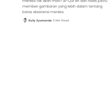
mereka tak akan mati? Al-Qur’an dan hadis justru
memberi gambaran yang lebih dalam tentang
batas eksistensi mereka.
Rully Syumanda
5 Min Read
Posted
by