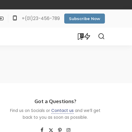
+(01)23-456-789
Subscribe Now
0
Got a Questions?
Find us on Socials or
Contact us
and we’ll get
back to you as soon as possible.