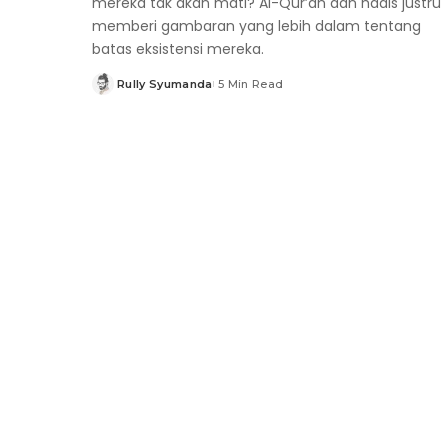
mereka tak akan mati? Al-Qur’an dan hadis justru
memberi gambaran yang lebih dalam tentang
batas eksistensi mereka.
Rully Syumanda
5 Min Read
Posted
by