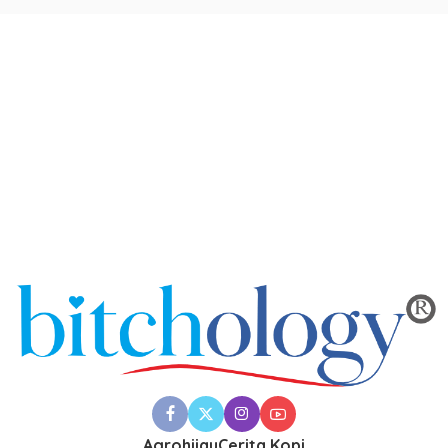
Agrohijau
Cerita Kopi