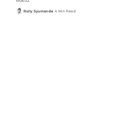
waktu.
Rully Syumanda
4 Min Read
Posted
by