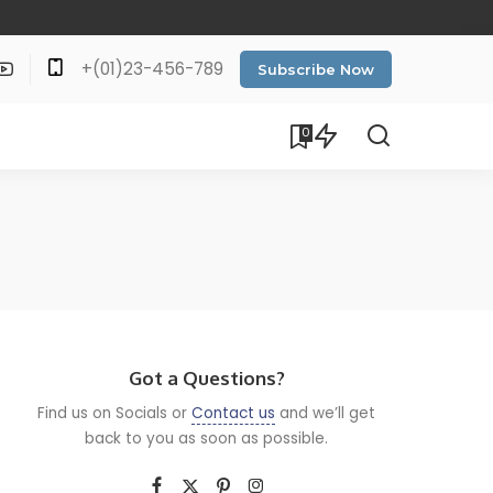
+(01)23-456-789
Subscribe Now
0
Got a Questions?
Find us on Socials or
Contact us
and we’ll get
back to you as soon as possible.