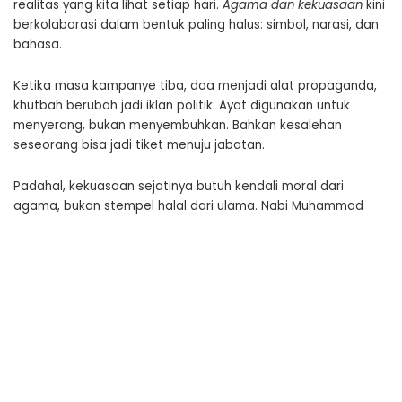
realitas yang kita lihat setiap hari.
Agama dan kekuasaan
kini
berkolaborasi dalam bentuk paling halus: simbol, narasi, dan
bahasa.
Ketika masa kampanye tiba, doa menjadi alat propaganda,
khutbah berubah jadi iklan politik. Ayat digunakan untuk
menyerang, bukan menyembuhkan. Bahkan kesalehan
seseorang bisa jadi tiket menuju jabatan.
Padahal, kekuasaan sejatinya butuh kendali moral dari
agama, bukan stempel halal dari ulama. Nabi Muhammad
sendiri menolak kekuasaan yang datang tanpa tanggung
jawab moral. Tapi di tangan manusia modern, nilai-nilai
kenabian sering kali direduksi jadi alat retorika.
Dalam banyak kasus, yang terjadi bukan lagi kekuasaan yang
dikawal oleh agama, tapi agama yang dikendalikan oleh
kekuasaan. Para penguasa memelihara tafsir yang
menguntungkan mereka, dan membungkam yang kritis
dengan dalih “menjaga ketertiban umat.”