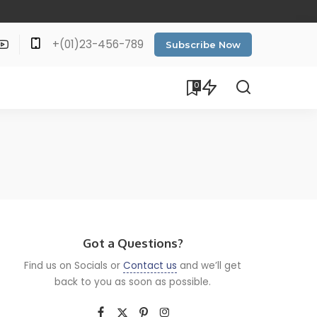
+(01)23-456-789
Subscribe Now
0
Got a Questions?
Find us on Socials or
Contact us
and we’ll get
back to you as soon as possible.