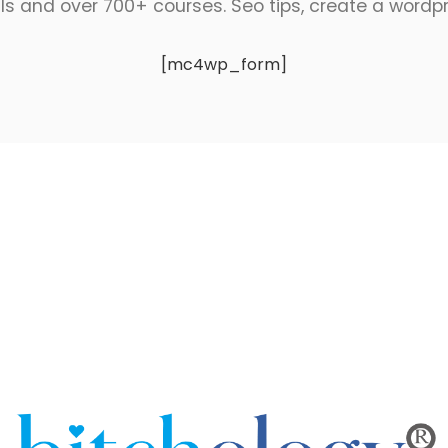
ls and over 700+ courses. Seo tips, create a wordpres
[mc4wp_form]